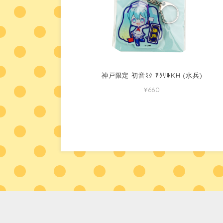
神戸限定 初音ﾐｸ ｱｸﾘﾙKH (水兵)
¥660