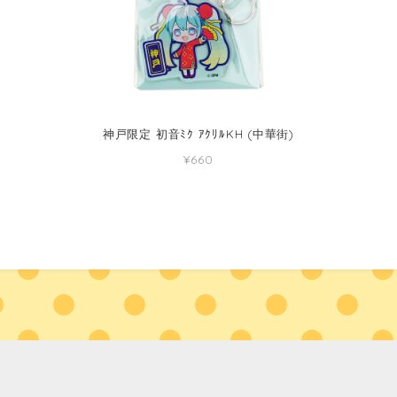
神戸限定 初音ﾐｸ ｱｸﾘﾙKH (中華街)
¥660