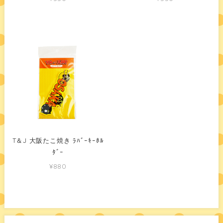
T＆J 大阪たこ焼き ﾗﾊﾞｰｷｰﾎﾙ
ﾀﾞｰ
¥880