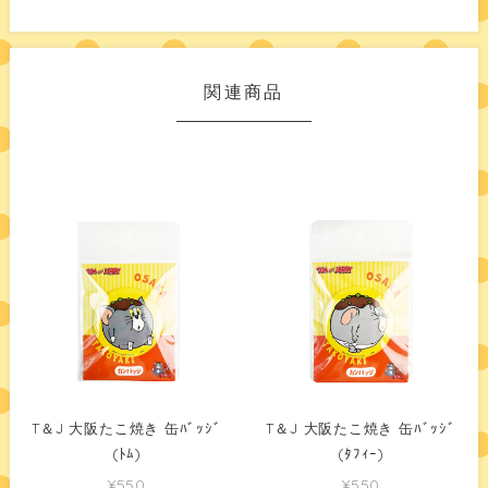
関連商品
T＆J 大阪たこ焼き 缶ﾊﾞｯｼﾞ
T＆J 大阪たこ焼き 缶ﾊﾞｯｼﾞ
(ﾄﾑ)
(ﾀﾌｨｰ)
¥550
¥550