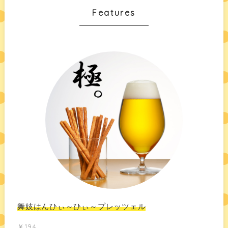
Features
舞妓はんひぃ～ひぃ～プレッツェル
￥194