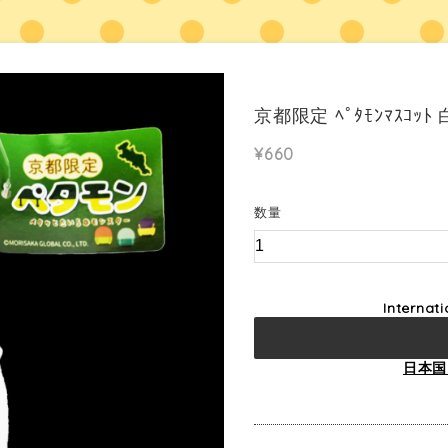
京都限定 ﾍﾟﾀﾓﾝﾏｽｺｯ
¥660
数量
Internat
日本国