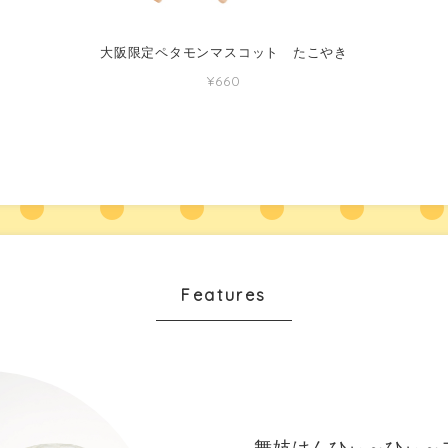
大阪限定ペタモンマスコット たこやき
¥660
Features
舞妓はんひぃ～ひぃ～