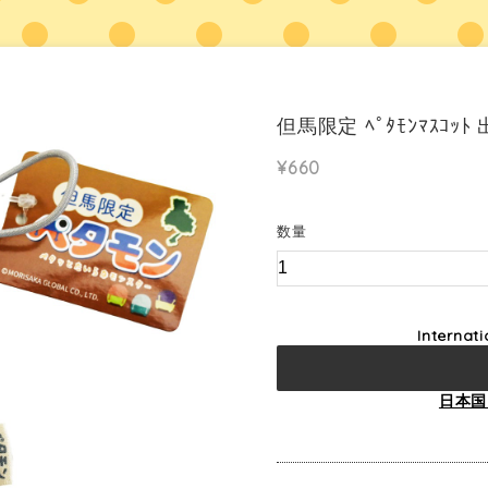
但馬限定 ﾍﾟﾀﾓﾝﾏｽｺｯ
¥660
数量
Internat
日本国