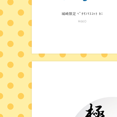
城崎限定 ﾍﾟﾀﾓﾝﾏｽｺｯﾄ ｶﾆ
¥660