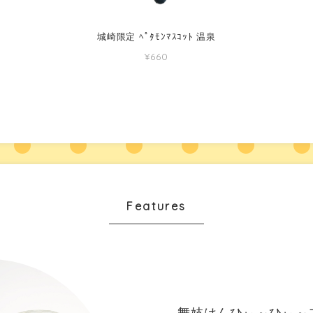
城崎限定 ﾍﾟﾀﾓﾝﾏｽｺｯﾄ 温泉
¥660
Features
舞妓はんひぃ～ひぃ～