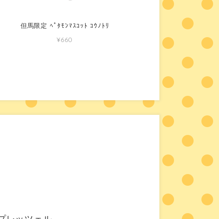
但馬限定 ﾍﾟﾀﾓﾝﾏｽｺｯﾄ ｺｳﾉﾄﾘ
¥660
プレッツェル