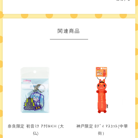
関連商品
奈良限定 初音ﾐｸ ｱｸﾘﾙKH (大
神戸限定 ﾛﾃﾞｨ ﾏｽｺｯﾄ(中華
仏)
街）