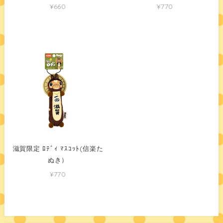
¥660
¥770
滋賀限定 ﾛﾃﾞｨ ﾏｽｺｯﾄ(信楽た
ぬき）
¥770