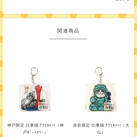
関連商品
神戸限定 仕事猫 ｱｸﾘﾙKH（神
奈良限定 仕事猫 ｱｸﾘﾙKH（大
戸ﾎﾟｰﾄﾀﾜｰ）
仏）