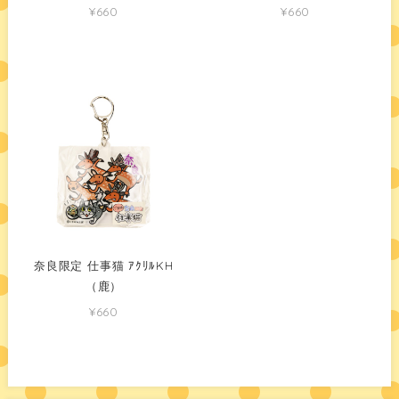
¥660
¥660
奈良限定 仕事猫 ｱｸﾘﾙKH
（鹿）
¥660