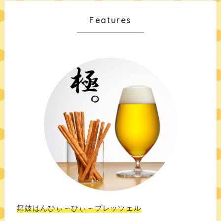
Features
舞妓はんひぃ～ひぃ～プレッツェル