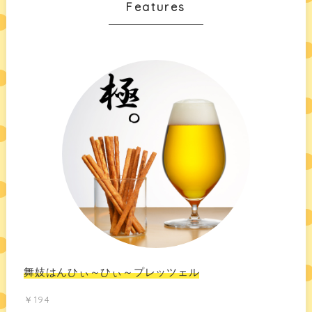
Features
舞妓はんひぃ～ひぃ～プレッツェル
￥194