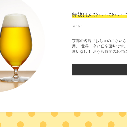
舞妓はんひぃ～ひぃ～
￥194
京都の名店『おちゃのこさいさ
用。 世界一辛い狂辛薬味です
違いなし！ おうち時間のお供