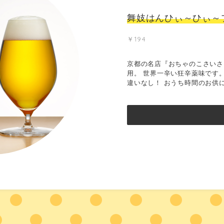
舞妓はんひぃ～ひぃ～
￥194
京都の名店『おちゃのこさいさ
用。 世界一辛い狂辛薬味です
違いなし！ おうち時間のお供