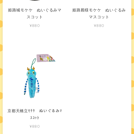
姫路城モケケ ぬいぐるみマ
姫路殿様モケケ ぬいぐるみ
スコット
マスコット
¥880
¥880
京都天橋立ﾓｹｹ ぬいぐるみﾏ
ｽｺｯﾄ
¥880