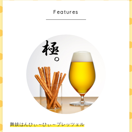
Features
舞妓はんひぃ～ひぃ～プレッツェル